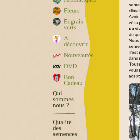
seme
Fleurs
climat
Avoir 
Engrais
vécu 
verts
du vi
de qu
A
Nous 
découvrir
semen
n'est
Nouveautés
dans n
Toute
DVD
vous 
adapt
Bon
Cadeau
Qui
sommes-
nous ?
Qualité
des
semences