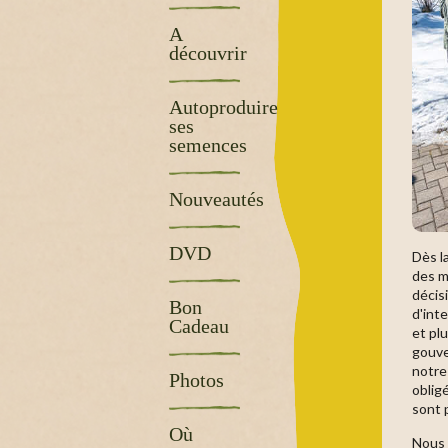
A
découvrir
Autoproduire
ses
semences
Nouveautés
DVD
Dès l
des m
décis
Bon
d'int
Cadeau
et pl
gouve
notre
Photos
oblig
sont 
Où
Nous 