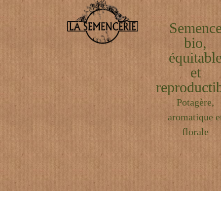
Semenc
bio,
équitabl
et
reproductib
Potagère,
aromatique e
florale