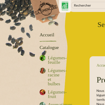
Se
Accueil
Catalogue
Légumes-
feuille
Accue
Légumes-
racine
Pr
et
bulbes
Nous
Légumes-
légum
fruit
terri
Nous 
Aromatiques