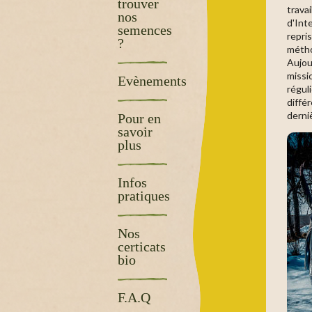
trouver
trava
nos
d'Int
semences
repris
?
métho
Aujou
missi
Evènements
régul
diffé
derni
Pour en
savoir
plus
Infos
pratiques
Nos
certicats
bio
F.A.Q