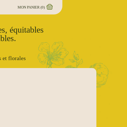
MON PANIER (
0
)
s, équitables
bles.
 et florales