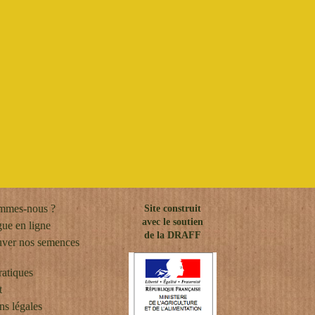
mmes-nous ?
Site construit
avec le soutien
gue en ligne
de la DRAFF
uver nos semences
ratiques
t
ns légales