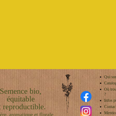
Qui so
Catalo
Semence bio,
Où tro
?
équitable
Infos p
t reproductible.
Contac
Mentio
ère, aromatique et florale