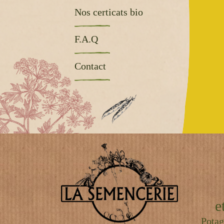
Nos certicats bio
F.A.Q
Contact
e
Potag