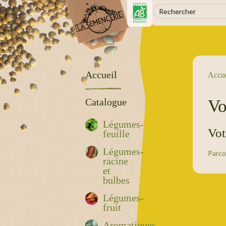
Accueil
Accue
Vo
Catalogue
Légumes-
Vot
feuille
Légumes-
Parco
racine
et
bulbes
Légumes-
fruit
Aromatiques