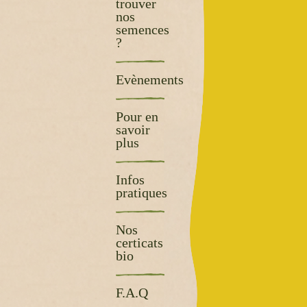
trouver
nos
semences
?
Evènements
Pour en
savoir
plus
Infos
pratiques
Nos
certicats
bio
F.A.Q