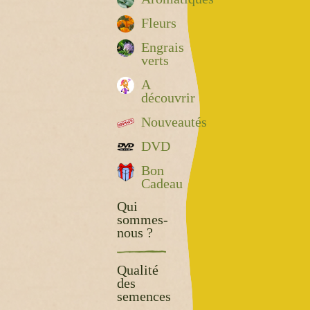
Fleurs
Engrais
verts
A
découvrir
Nouveautés
DVD
Bon
Cadeau
Qui
sommes-
nous ?
Qualité
des
semences