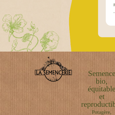
Semenc
bio,
équitabl
et
reproductib
Potagère,