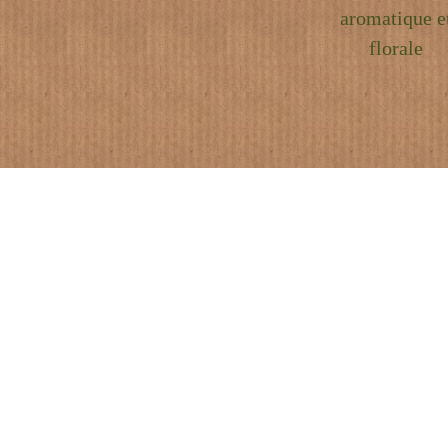
aromatique e
florale