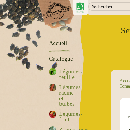
Se
Accueil
Catalogue
Légumes-
feuille
Accue
Tomat
Légumes-
racine
et
bulbes
Légumes-
fruit
Aromatiques