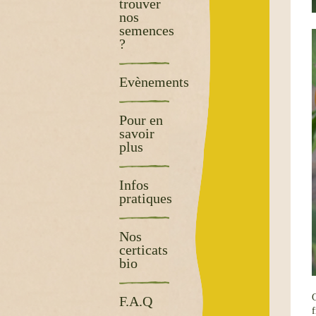
trouver
nos
semences
?
Evènements
Pour en
savoir
plus
Infos
pratiques
Nos
certicats
bio
C
F.A.Q
f