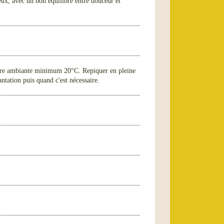
reux, avec un bon équilibre entre douceur et
ure ambiante minimum 20°C. Repiquer en pleine
ntation puis quand c'est nécessaire.