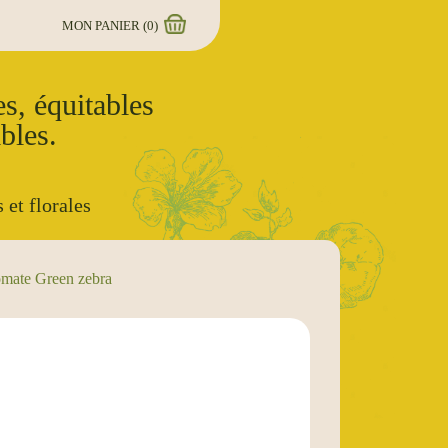
MON PANIER (
0
)
s, équitables
bles.
 et florales
mate Green zebra