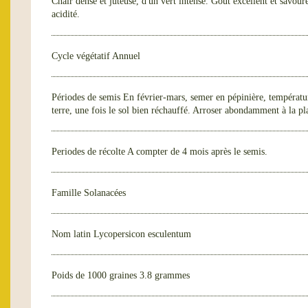
Chair dense et juteuse, d'un vert intense. Goût excellent et savou
acidité.
Cycle végétatif
Annuel
Périodes de semis
En février-mars, semer en pépinière, températ
terre, une fois le sol bien réchauffé. Arroser abondamment à la pla
Periodes de récolte
A compter de 4 mois après le semis.
Famille
Solanacées
Nom latin
Lycopersicon esculentum
Poids de 1000 graines
3.8 grammes