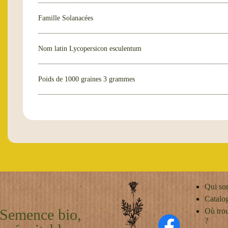
Famille
Solanacées
Nom latin
Lycopersicon esculentum
Poids de 1000 graines
3 grammes
Qui so
Catalo
Semence bio,
Où tro
?