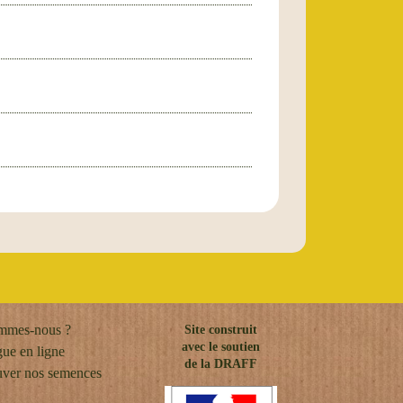
mmes-nous ?
Site construit
avec le soutien
gue en ligne
de la DRAFF
uver nos semences