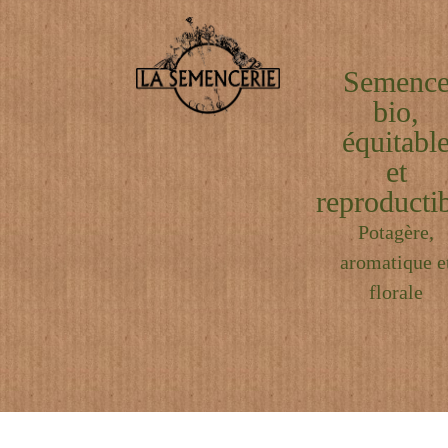
Semenc
bio,
équitabl
et
reproductib
Potagère,
aromatique e
florale