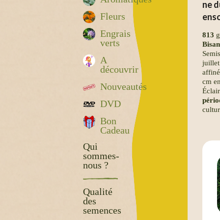
ne d
Fleurs
enso
Engrais
813
g
verts
Bisan
Semis
A
juill
découvrir
affin
cm en
Nouveautés
Éclair
pério
DVD
cultu
Bon
Cadeau
Qui
sommes-
nous ?
Qualité
des
semences