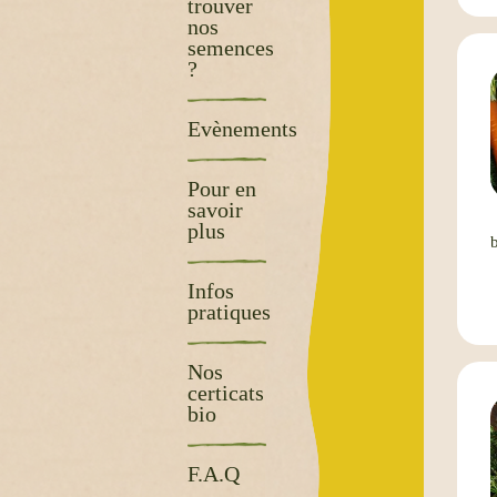
trouver
nos
semences
?
Evènements
Pour en
savoir
plus
Infos
pratiques
Nos
certicats
bio
F.A.Q