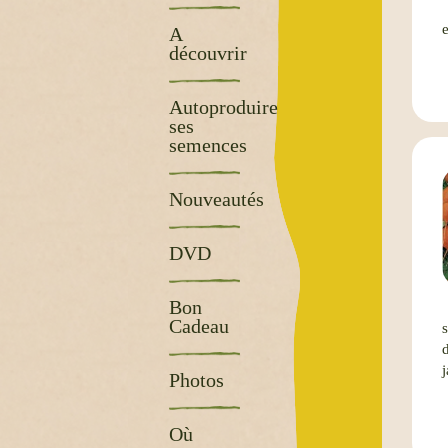
A
découvrir
Autoproduire
ses
semences
Nouveautés
DVD
Bon
Cadeau
j
Photos
Où