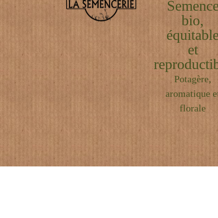
Semenc
bio,
équitabl
et
reproductib
Potagère,
aromatique e
florale