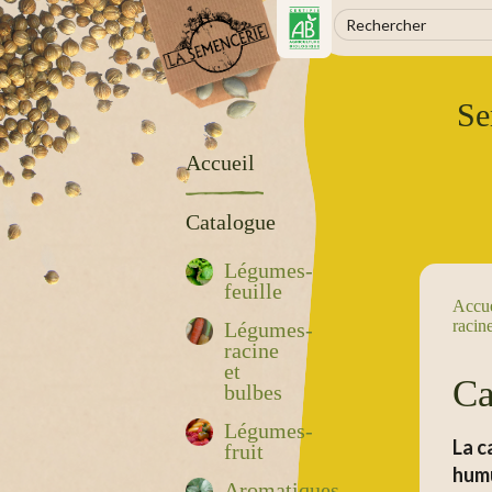
Se
Accueil
Catalogue
Légumes-
feuille
Accue
racin
Légumes-
racine
et
Ca
bulbes
Légumes-
La c
fruit
humu
Aromatiques